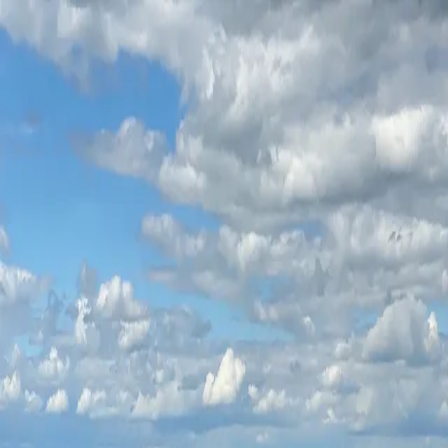
15.03.2026
Kommunalwahl Hüttenberg
Hüttenberg
15.03.
2026
Kommunalwahl Hüttenberg
Hüttenberg
Sprache:
Deutsch
VOTO starten
VOTO erhebt keine personenbezogenen Daten. Deine
Bewertungen werden anonym gespeichert. Dies kannst
Du jederzeit im Seitenmenü ändern.
Informationen
VOTO in Hüttenberg