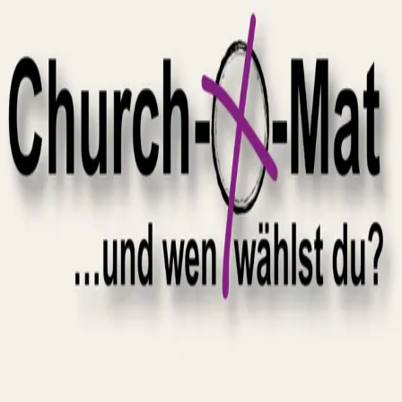
30.11.2025
Kirchenwahl 2025
Reutlingen
30.11.
2025
Kirchenwahl 2025
Reutlingen
Sprache:
Deutsch
VOTO starten
VOTO erhebt keine personenbezogenen Daten. Deine
Bewertungen werden anonym gespeichert. Dies kannst
Du jederzeit im Seitenmenü ändern.
Informationen
VOTO in Reutlingen