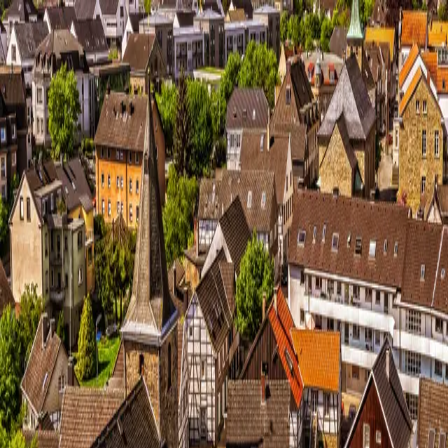
15.03.2026
kommunalwahl - Köln
kommunalwahl - Köln
15.03.
2026
kommunalwahl - Köln
kommunalwahl - Köln
Sprache:
Deutsch
VOTO starten
VOTO erhebt keine personenbezogenen Daten. Deine
Bewertungen werden anonym gespeichert. Dies kannst
Du jederzeit im Seitenmenü ändern.
Informationen
VOTO in Köln