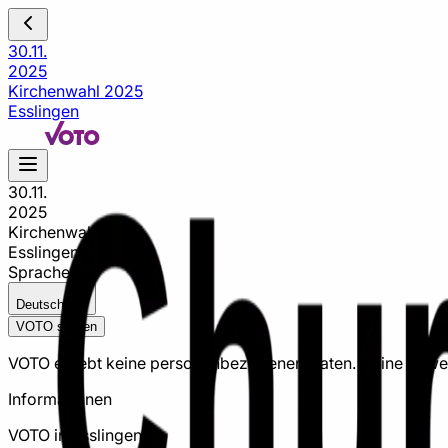
30.11.
2025
Kirchenwahl 2025
Esslingen
30.11.
2025
Kirchenwahl 2025
Esslingen
Sprache:
Deutsch
VOTO starten
VOTO erhebt keine personenbezogenen Daten. Deine Bewer
Informationen
VOTO in Esslingen